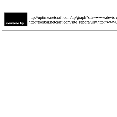
http://uptime.netcraft.com/up/graph?site=www.devis-
http://toolbar.netcraft.com/site_report?url=http://www